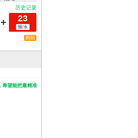
，希望能把最精准