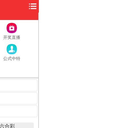
开奖直播
公式中特