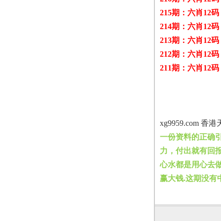
215期：六肖12
214期：六肖12
213期：六肖12
212期：六肖12
211期：六肖12
xg9959.com
香港
一份资料的正确
力，付出就有回
心水都是用心去
赢大钱.这期没