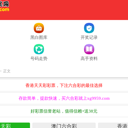
黑白图库
开奖记录
号码走势
高手资料
正文
>
香港天天彩彩票，下注六合彩的最佳选择
存款简单，提款快速，买六合彩就上xg9959.com
好彩票信誉老站，值得信赖+送38元