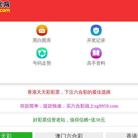
黑白图库
开奖记录
号码走势
高手资料
香港天天彩彩票，下注六合彩的最佳选择
存款简单，提款快速，买六合彩就上xg9959.com
好彩票信誉老站，值得信赖+送38元